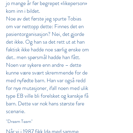
jo mange år før begrepet «likeperson»
kom inn i bildet.
Noe av det første jeg spurte Tobias
om var nettopp dette: Finnes det en
pasientorganisasjon? Nei, det gjorde
det ikke. Og han sa det rett ut at han
faktisk ikke hadde noe særlig ønske om
det.. men spørsmål hadde han fått.
Noen var sykere enn andre – dette
kunne være svært skremmende for de
med nyfødte barn. Han var også redd
for nye mutasjoner, ifall noen med ulik
type EB ville bli forelsket og kanskje få
barn. Dette var nok hans største fare
scenarie.
"Dream Team"
Når vi i 1987 fikk Ida med samme