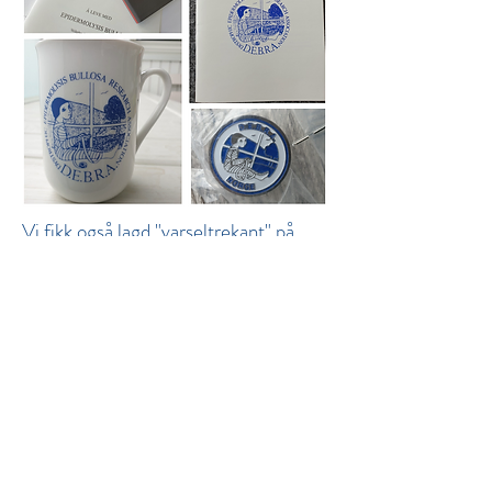
Vi fikk også lagd "varseltrekant" på
både norsk og engelsk. Denne kunne
foreldre feste på skolesekker,
eventuelt sykler om de ønsket. Disse
"trekantene" ble også videreutviklet til
voksne som "diagnosekort" til å ha i
lommeboka (2007).